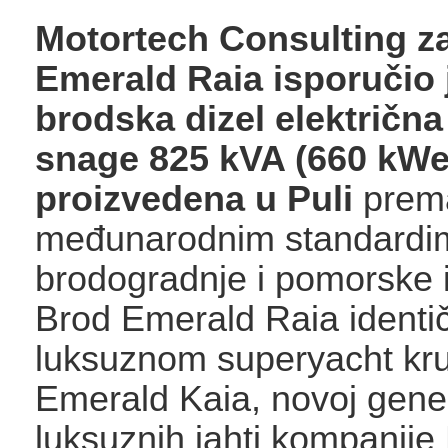
Motortech Consulting z
Emerald Raia isporučio j
brodska dizel električn
snage 825 kVA (660 kWe
proizvedena u Puli
prema
međunarodnim standardi
brodogradnje i pomorske i
Brod Emerald Raia identi
luksuznom superyacht kr
Emerald Kaia, novoj gener
luksuznih jahti kompanije