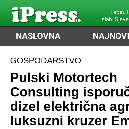
Labin,
slabi Sjeve
NASLOVNA
NAJNOVI
GOSPODARSTVO
Pulski Motortech
Consulting isporuči
dizel električna ag
luksuzni kruzer E