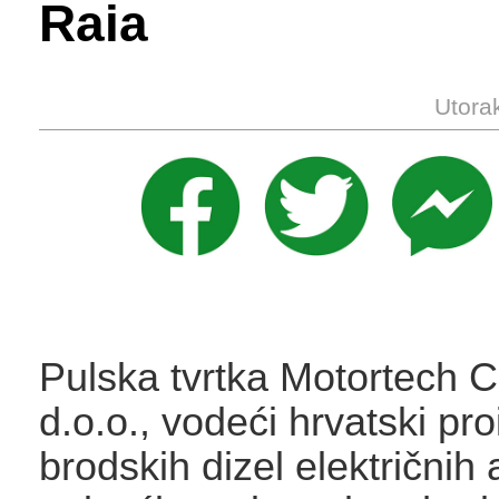
Raia
Utora
Pulska tvrtka Motortech C
d.o.o., vodeći hrvatski pr
brodskih dizel električnih 