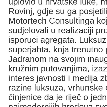
uplovio u hrvatske luke, 
Rovinj, gdje su ga posjetili
Motortech Consultinga koj
sudjelovali u realizaciji pro
isporuci agregata. Luksu
superjahta, koja trenutno 
Jadranom na svojim inau
kružnim putovanjima, izazv
interes javnosti i medija 
razine luksuza, vrhunske
činjenice da je riječ o je
najmodernijih brodova svo