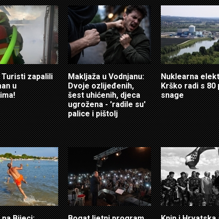
Turisti zapalili
Makljaža u Vodnjanu:
Nuklearna elek
an u
Dvoje ozlijeđenih,
Krško radi s 80
ima!
šest uhićenih, djeca
snage
ugrožena - 'radile su'
palice i pištolj
 na Bijeci:
Bogat ljetni program
Knin i Hrvatska