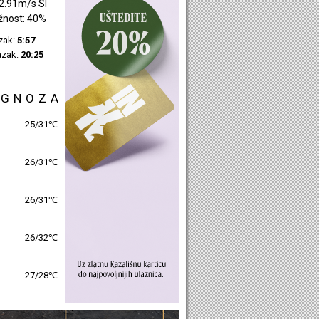
2.91m/s SI
žnost: 40%
azak:
5:57
azak:
20:25
OGNOZA
25/31℃
26/31℃
26/31℃
26/32℃
27/28℃