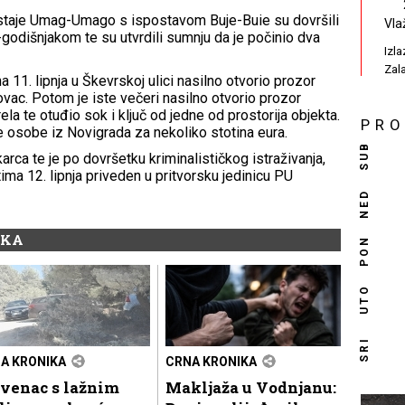
postaje Umag-Umago s ispostavom Buje-Buie su dovršili
Vla
-godišnjakom te su utvrdili sumnju da je počinio dva
Izl
Zal
a 11. lipnja u Škevrskoj ulici nasilno otvorio prozor
ovac. Potom je iste večeri nasilno otvorio prozor
ela te otuđio sok i ključ od jedne od prostorija objekta.
PR
e osobe iz Novigrada za nekoliko stotina eura.
SUB
karca te je po dovršetku kriminalističkog istraživanja,
ima 12. lipnja priveden u pritvorsku jedinicu PU
NED
IKA
PON
UTO
SRI
A KRONIKA
CRNA KRONIKA
ovenac s lažnim
Makljaža u Vodnjanu: