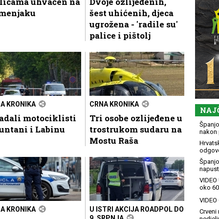
blicama uhvaćen na
Dvoje ozlijeđenih,
menjaku
šest uhićenih, djeca
ugrožena - 'radile su'
palice i pištolj
A KRONIKA
CRNA KRONIKA
NAJ
adali motociklisti
Tri osobe ozlijeđene u
Španjol
untani i Labinu
trostrukom sudaru na
nakon 
Mostu Raša
Hrvatsk
odgovo
Španjo
napusti
VIDEO 
oko 60
VIDEO G
A KRONIKA
U ISTRI AKCIJA ROADPOL DO
Crveni 
9. SRPNJA
nedjelj