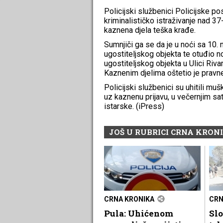
Policijski službenici Policijske 
kriminalističko istraživanje nad 37
kaznena djela teška krađe.
Sumnjiči ga se da je u noći sa 10. n
ugostiteljskog objekta te otuđio n
ugostiteljskog objekta u Ulici Rivar
Kaznenim djelima oštetio je pravn
Policijski službenici su uhitili muš
uz kaznenu prijavu, u večernjim sat
istarske. (iPress)
JOŠ U RUBRICI CRNA KRON
CRNA KRONIKA
CRN
Pula: Uhićenom
Sl