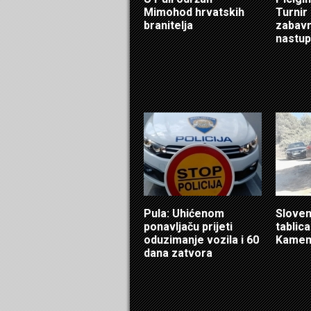
Mimohod hrvatskih
Turnir
branitelja
zabavn
nastup
Pula: Uhićenom
Sloven
ponavljaču prijeti
tablic
oduzimanje vozila i 60
Kamen
dana zatvora