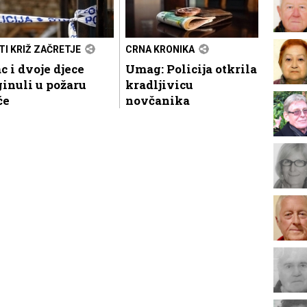
TI KRIŽ ZAČRETJE
CRNA KRONIKA
c i dvoje djece
Umag: Policija otkrila
inuli u požaru
kradljivicu
će
novčanika