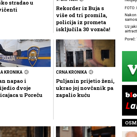
ko stradao u
Rekorder iz Buja s
FOTO: 
vičenti
više od tri promila,
Nakon 
samost
policija iz prometa
Uz jaki
isključila 30 vozača!
airtract
Poreč: 
A KRONIKA
CRNA KRONIKA
an napao i
Puljanin prijetio ženi,
ijedio dvoje
ukrao joj novčanik pa
icajaca u Poreču
zapalio kuću
OSM