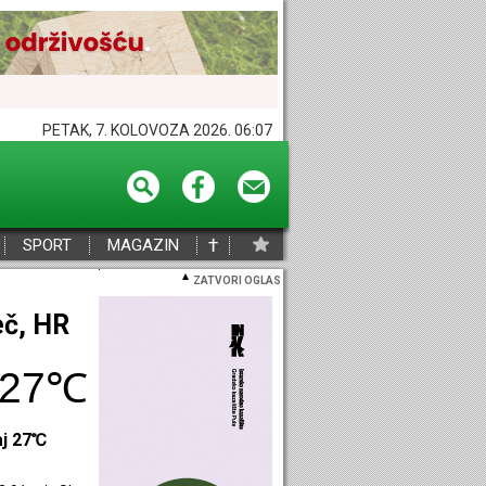
PETAK, 7. KOLOVOZA 2026. 06:07
†
SPORT
MAGAZIN
ZATVORI OGLAS
eč, HR
27℃
aj 27℃