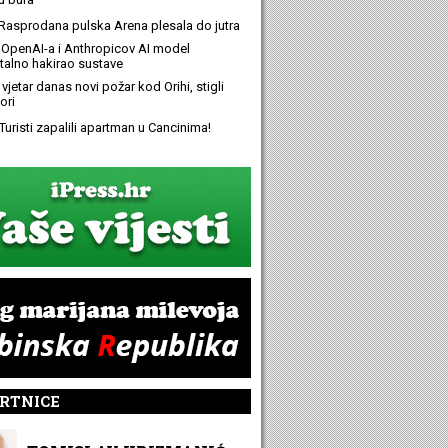
Rasprodana pulska Arena plesala do jutra
OpenAI-a i Anthropicov AI model
alno hakirao sustave
 vjetar danas novi požar kod Orihi, stigli
ori
Turisti zapalili apartman u Cancinima!
RTNICE