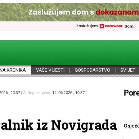
NA KRONIKA
VAŠE VIJESTI
GOSPODARSTVO
SVIJET
Por
2026., 10:37
| Zadnja izmjena:
14. 06 2026., 10:37
valnik iz Novigrada
Osjeć