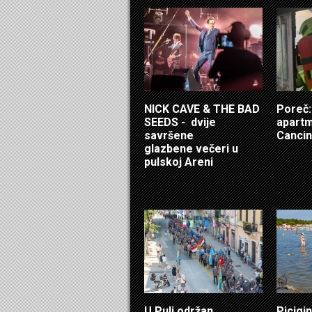
NICK CAVE & THE BAD
Poreč: 
SEEDS - dvije
apartm
savršene
Cancin
glazbene večeri u
pulskoj Areni
U Puli održan
Picigin