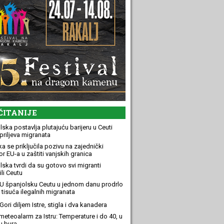
ČITANIJE
ska postavlja plutajuću barijeru u Ceuti
priljeva migranata
a se priključila pozivu na zajednički
r EU-a u zaštiti vanjskih granica
lska tvrdi da su gotovo svi migranti
li Ceutu
U španjolsku Ceutu u jednom danu prodrlo
 tisuća ilegalnih migranata
ori diljem Istre, stigla i dva kanadera
meteoalarm za Istru: Temperature i do 40, u
u bura