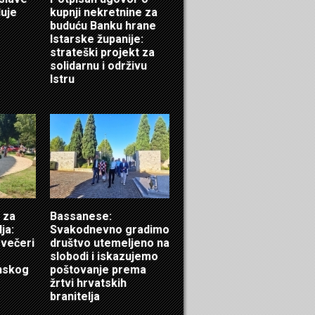
luje
kupnji nekretnine za
buduću Banku hrane
Istarske županije:
strateški projekt za
solidarnu i održivu
Istru
 za
Bassanese:
ja:
Svakodnevno gradimo
 večeri
društvo utemeljeno na
slobodi i iskazujemo
inskog
poštovanje prema
žrtvi hrvatskih
branitelja