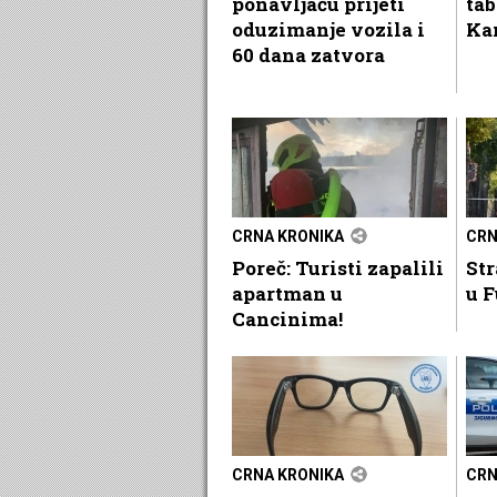
ponavljaču prijeti
ta
oduzimanje vozila i
Ka
60 dana zatvora
CRNA KRONIKA
CRN
Poreč: Turisti zapalili
Str
apartman u
u F
Cancinima!
CRNA KRONIKA
CRN