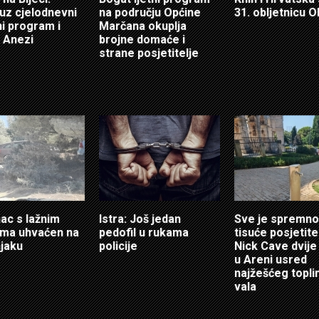
 uz cjelodnevni
na području Općine
31. obljetnicu O
i program i
Marčana okuplja
 Anezi
brojne domaće i
strane posjetitelje
ac s lažnim
Istra: Još jedan
Sve je spremno
ama uhvaćen na
pedofil u rukama
tisuće posjetitel
jaku
policije
Nick Cave dvije
u Areni usred
najžešćeg topl
vala