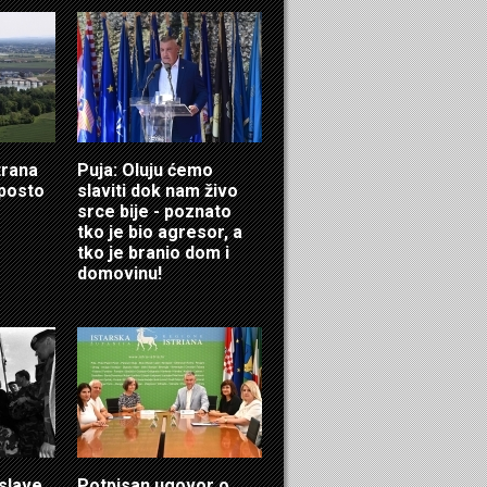
trana
Puja: Oluju ćemo
 posto
slaviti dok nam živo
srce bije - poznato
tko je bio agresor, a
tko je branio dom i
domovinu!
 slave
Potpisan ugovor o