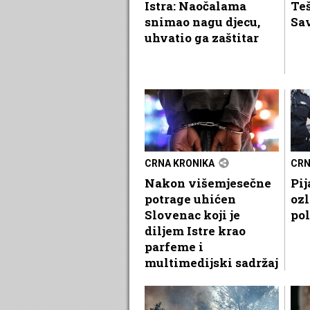
Istra: Naočalama
Teš
snimao nagu djecu,
Sa
uhvatio ga zaštitar
CRNA KRONIKA
CRN
Nakon višemjesečne
Pij
potrage uhićen
ozl
Slovenac koji je
pol
diljem Istre krao
parfeme i
multimedijski sadržaj