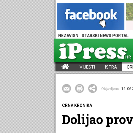
NEZAVISNI ISTARSKI NEWS PORTAL
VIJESTI
ISTRA
CR
iPress - Vijesti iz Istre, Hrvatske i svijeta
Objavljeno:
14. 06 
CRNA KRONIKA
Dolijao pro